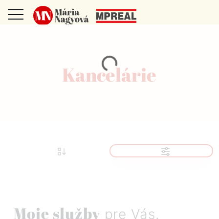
Kancelárie
Moje služby
pre Vás.