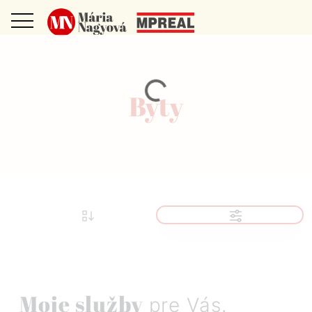
Byty
Moje služby
pre Vás.