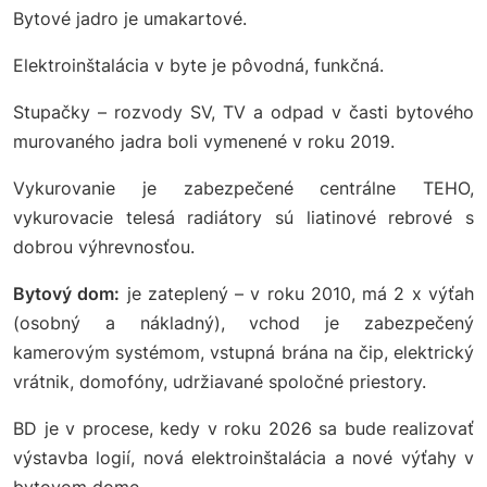
Bytové jadro je umakartové.
Elektroinštalácia v byte je pôvodná, funkčná.
Stupačky – rozvody SV, TV a odpad v časti bytového
murovaného jadra boli vymenené v roku 2019.
Vykurovanie je zabezpečené centrálne TEHO,
vykurovacie telesá radiátory sú liatinové rebrové s
dobrou výhrevnosťou.
Bytový dom:
je zateplený – v roku 2010, má 2 x výťah
(osobný a nákladný), vchod je zabezpečený
kamerovým systémom, vstupná brána na čip, elektrický
vrátnik, domofóny, udržiavané spoločné priestory.
BD je v procese, kedy v roku 2026 sa bude realizovať
výstavba logií, nová elektroinštalácia a nové výťahy v
bytovom dome.