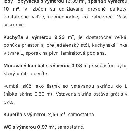
Izby -
obývačka s výmerou 16,39 m², spálňa s výmerou
10 m²
, v izbách s
ú udržiavané drevené parkety,
dostatočne veľké, nepriechodné, čo zabezpečí Vaše
súkromie.
Kuchyňa s výmerou 9,23 m²,
je dostatočne veľká,
ponúka priestor aj pre jedálenský stôl, kuchynská linka
v tvare L, sporák na plyn, laminátová podlaha.
Murovaný kumbál
s výmerou 3,08 m
je súčasťou bytu,
ktorý určite oceníte.
Kumbál slúži ako šatník so vstavanou skriňou do L
(hĺbka skrine 0,60 m). Vstavaná skriňa ostáva grátis v
byte.
Kúpeľňa s výmerou 2,56 m²
, samostatná.
WC s výmerou 0,97 m²
, samostatné.