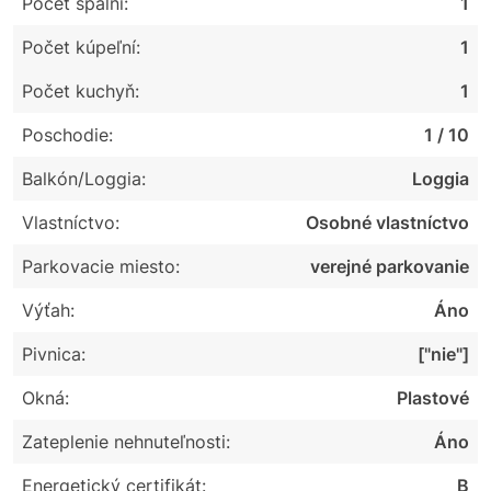
Počet spální:
1
Počet kúpeľní:
1
Počet kuchyň:
1
Poschodie:
1 / 10
Balkón/Loggia:
Loggia
Vlastníctvo:
Osobné vlastníctvo
Parkovacie miesto:
verejné parkovanie
Výťah:
Áno
Pivnica:
["nie"]
Okná:
Plastové
Zateplenie nehnuteľnosti:
Áno
Energetický certifikát:
B