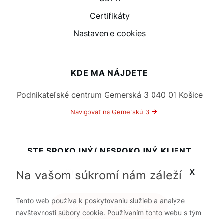
Certifikáty
Nastavenie cookies
KDE MA NÁJDETE
Podnikateľské centrum Gemerská 3 040 01 Košice
Navigovať na Gemerskú 3
STE SPOKOJNÝ/ NESPOKOJNÝ KLIENT
x
Napíšte mi referenciu na google
Na vašom súkromí nám záleží
Tento web používa k poskytovaniu služieb a analýze
NAPÍSAŤ REFERENCIU
návštevnosti súbory cookie. Používaním tohto webu s tým