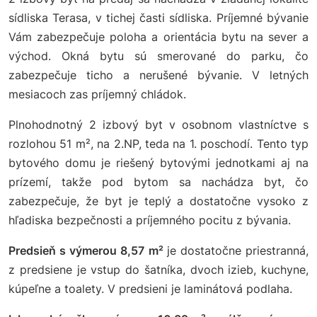
sídliska Terasa, v tichej časti sídliska. Príjemné bývanie
Vám zabezpečuje poloha a orientácia bytu na sever a
východ. Okná bytu sú smerované do parku, čo
zabezpečuje ticho a nerušené bývanie. V letných
mesiacoch zas príjemný chládok.
Plnohodnotný 2 izbový byt v osobnom vlastníctve s
rozlohou 51 m², na 2.NP, teda na 1. poschodí. Tento typ
bytového domu je riešený bytovými jednotkami aj na
prízemí, takže pod bytom sa nachádza byt, čo
zabezpečuje, že byt je teplý a dostatočne vysoko z
hľadiska bezpečnosti a príjemného pocitu z bývania.
Predsieň s výmerou 8,57 m²
je dostatočne priestranná,
z predsiene je vstup do šatníka, dvoch izieb, kuchyne,
kúpeľne a toalety. V predsieni je laminátová podlaha.