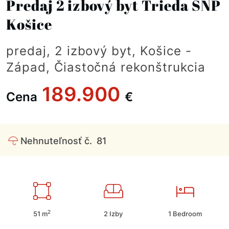
Predaj 2 izbový byt Trieda SNP
Košice
predaj, 2 izbový byt, Košice -
Západ, Čiastočná rekonštrukcia
189.900
Cena
€
Nehnuteľnosť č.
81
2
51 m
2 Izby
1 Bedroom